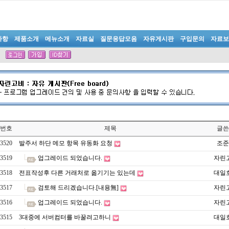
사항
제품소개
메뉴소개
자료실
질문응답모음
자유게시판
구입문의
자료보
번호
제목
글쓴
3520
발주서 하단 메모 항목 유동화 요청
조준
3519
업그레이드 되었습니다.
자린
3518
전표작성후 다른 거래처로 옮기기는 있는데
대일
3517
검토해 드리겠습니다.[내용無]
자린
3516
업그레이드 되었습니다.
자린
3515
3대중에 서버컴터를 바꿀려고하니
대일