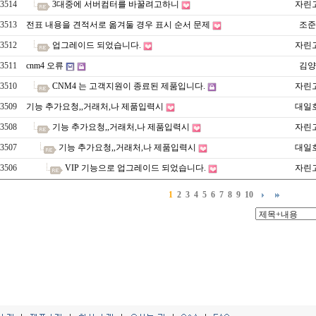
3514
3대중에 서버컴터를 바꿀려고하니
자린
3513
전표 내용을 견적서로 옮겨둘 경우 표시 순서 문제
조준
3512
업그레이드 되었습니다.
자린
3511
cnm4 오류
김양
3510
CNM4 는 고객지원이 종료된 제품입니다.
자린
3509
기능 추가요청,,거래처,나 제품입력시
대일
3508
기능 추가요청,,거래처,나 제품입력시
자린
3507
기능 추가요청,,거래처,나 제품입력시
대일
3506
VIP 기능으로 업그레이드 되었습니다.
자린
1
2
3
4
5
6
7
8
9
10