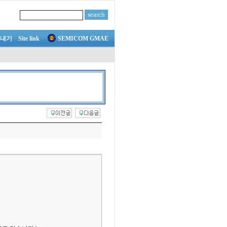
내기
Site link
SEMICOM GMAE