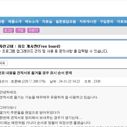
사항
제품소개
메뉴소개
자료실
질문응답모음
자유게시판
구입문의
자료보
전표 내용을 견적서로 옮겨둘 경우 표시 순서 문제
글쓴이
:
조준배
(220.♡.200.176)
날짜
: 24-11-22 14:22
조회
: 2330
안녕하세요.
견적서로 옮기는 기능을 매우매우 유용하게 잘 사용하고 있습니다.
그러다보니
몇가지 주문들을 랜덤으로 받아두었다가
한번에 견적서로 정리해서 보내주는 경우가 생기는데....
이 때는 예전처럼 가나다 순서로 정렬이 되었으면 좋겠습니다.