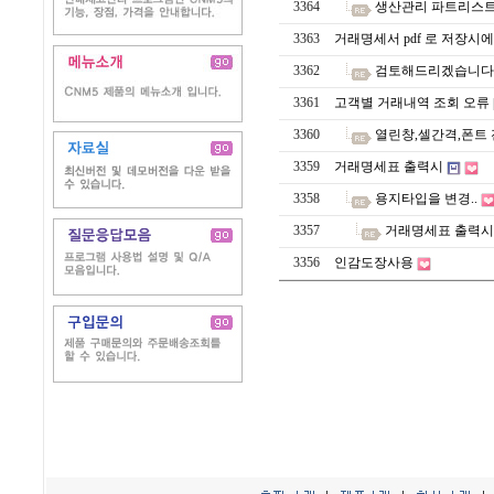
3364
생산관리 파트리스트
3363
거래명세서 pdf 로 저장시에
3362
검토해드리겠습니다.
3361
고객별 거래내역 조회 오류
3360
열린창,셀간격,폰트
3359
거래명세표 출력시
3358
용지타입을 변경..
3357
거래명세표 출력시
3356
인감도장사용