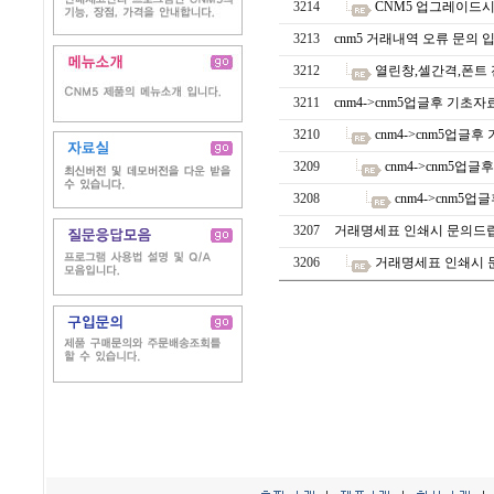
3214
CNM5 업그레이드시.
3213
cnm5 거래내역 오류 문의 
3212
열린창,셀간격,폰트
3211
cnm4->cnm5업글후 기초자
3210
cnm4->cnm5업글
3209
cnm4->cnm5업
3208
cnm4->cnm5
3207
거래명세표 인쇄시 문의드
3206
거래명세표 인쇄시 