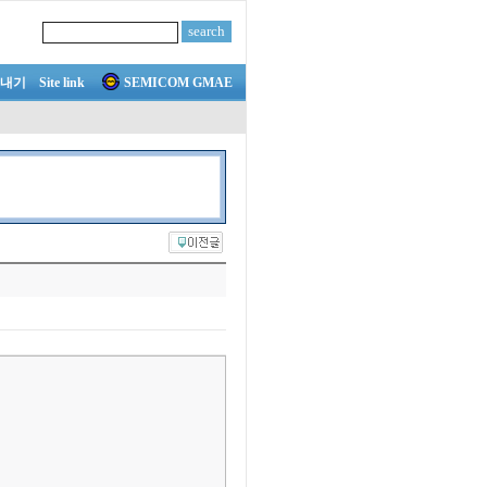
내기
Site link
SEMICOM GMAE