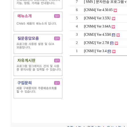
7
[ SMS ] 문자전송 프로그램 v1
6
[CNM4] Ver 4.50.05
5
[CNM4] Ver 3.55U
4
[CNM4] Ver 3.64A
3
[CNM3] Ver 4.55H
2
[CNM2] Ver 2.7H
1
[CNM1] Ver 3.4