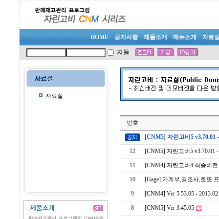
HOME
공지사항
제품소개
메뉴소개
자료
자동
자료실
번호
[CNM5] 자린고비5 v3.70.01 - 
12
[CNM5] 자린고비5 v3.70.01 - 
11
[CNM4] 자린고비4 최종버전
10
[Gage] 가계부,경조사,로또
9
[CNM4] Ver 5.53.05 - 2013.02
8
[CNM5] Ver 3.45.05