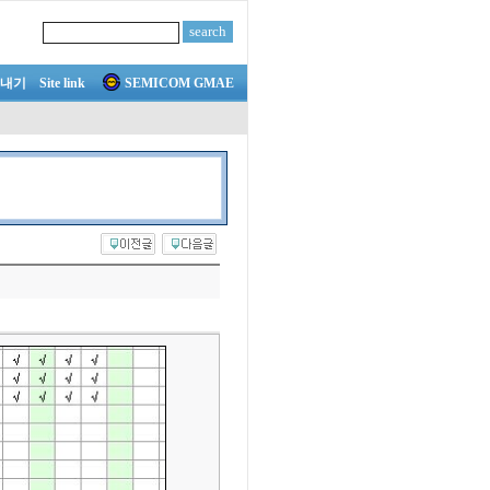
내기
Site link
SEMICOM GMAE