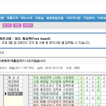
사항
제품소개
메뉴소개
자료실
질문응답모음
자유게시판
구입문의
자료보
기본화면 매출집계가 나오지않습니다.
글쓴이
:
대일
(61.♡.197.205)
날짜
: 24-07-10 11:59
조회
: 2000