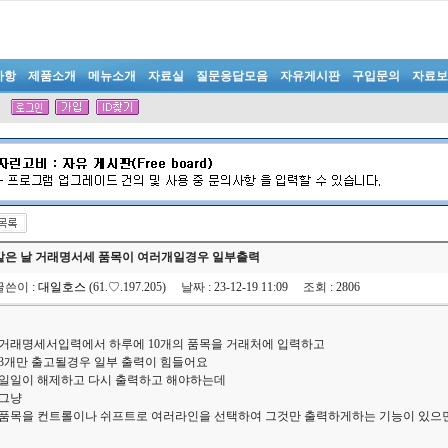
사항
제품소개
메뉴소개
자료실
질문응답모음
자유게시판
구입문의
자료보
같은 날 거래명서세 품목이 여러개일경우 일부출력
글쓴이
:
대일호스
(61.♡.197.205)
날짜
: 23-12-19 11:09
조회
: 2806
거래명세서입력에서 하루에 10개의 품목을 거래처에 입력하고
3개만 출고될경우 일부 출력이 힘들어요
일일이 해제하고 다시 출력하고 해야하는데
그냥
품목을 컨트롤이나 쉬프트로 여러라인을 선택하여 그것만 출력하게하는 기능이 있으