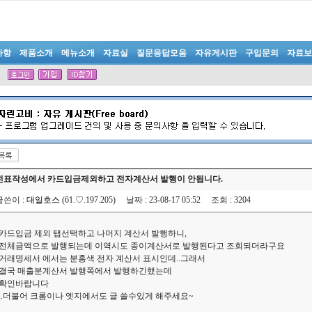
사항
제품소개
메뉴소개
자료실
질문응답모음
자유게시판
구입문의
자료보
전표작성에서 카드입금제외하고 전자계산서 발행이 안됩니다.
글쓴이
:
대일호스
(61.♡.197.205)
날짜
: 23-08-17 05:52
조회
: 3204
카드입금 제외 탭선택하고 나머지 계산서 발행하니,
전체금액으로 발행되는데 이역시도 종이계산서로 발행된다고 조회되더라구요
거래명세서 에서는 분홍색 전자 계산서 표시인데..그래서
결국 매출분계산서 발행쪽에서 발행하긴했는데
확인바랍니다
..더불어 크롬이나 엣지에서도 글 쓸수있게 해주세요~