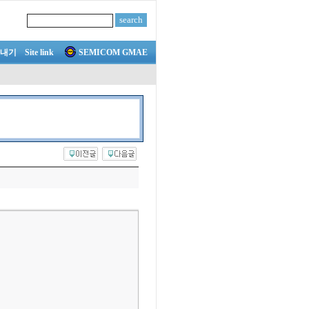
내기
Site link
SEMICOM GMAE