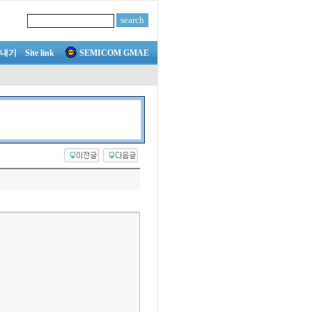
내기
Site link
SEMICOM GMAE