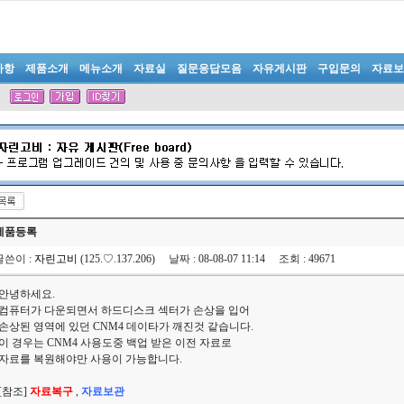
사항
제품소개
메뉴소개
자료실
질문응답모음
자유게시판
구입문의
자료보
제품등록
글쓴이
:
자린고비
(125.♡.137.206)
날짜
: 08-08-07 11:14
조회
: 49671
안녕하세요.
컴퓨터가 다운되면서 하드디스크 섹터가 손상을 입어
손상된 영역에 있던 CNM4 데이타가 깨진것 같습니다.
이 경우는 CNM4 사용도중 백업 받은 이전 자료로
자료를 복원해야만 사용이 가능합니다.
[참조]
자료복구
,
자료보관