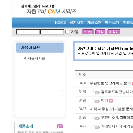
HOME
공지사항
제품소개
메뉴소개
자료
자동
자유게시판
번호
3430
우편번호 업그레이드 문의
3429
검토해드리겠습니다
3428
에러
3427
저희 사무실 (에러발생 문제
3426
우편번호 업그레이드
3425
거래명세서에 세액란에 