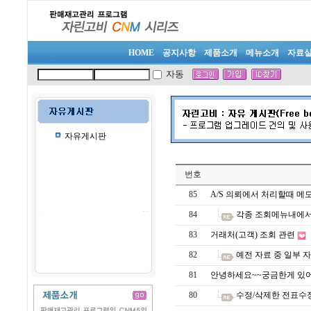
HOME
공지사항
제품소개
메뉴소개
자료
자동
자유게시판
번호
85
A/S 의뢰에서 처리할때 메
84
각종 조회메뉴내에서
83
거래처(고객) 조회 관련
82
예전 자료 중 일부 
81
안녕하세요~~궁금한게 있
80
수정/삭제한 전표수