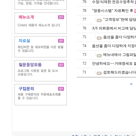
79
수정/삭제한 전표수정추적
78
"영웅시스템" 자료확인 후
77
"고객정보"란에 담당
76
A/S 의뢰증에서 비고에 담
75
옵션을 좀더 다양하
74
옵션을 좀더 다양하게 지
73
메뉴내에서 그림파일
72
안녕하세요~~거래명세표 
71
검토해드리겠습니다..