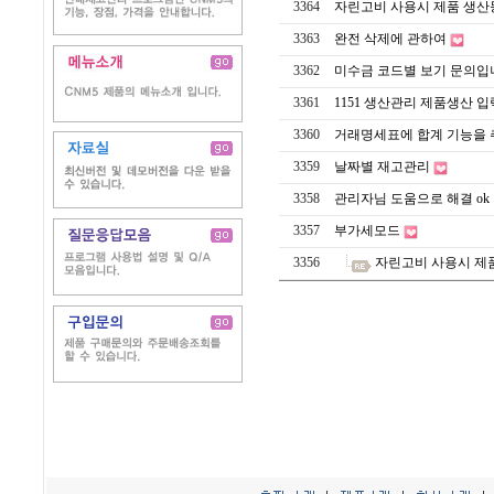
3364
자린고비 사용시 제품 생산
3363
완전 삭제에 관하여
3362
미수금 코드별 보기 문의입
3361
1151 생산관리 제품생산 
3360
거래명세표에 합계 기능을 
3359
날짜별 재고관리
3358
관리자님 도움으로 해결 ok 
3357
부가세모드
3356
자린고비 사용시 제품