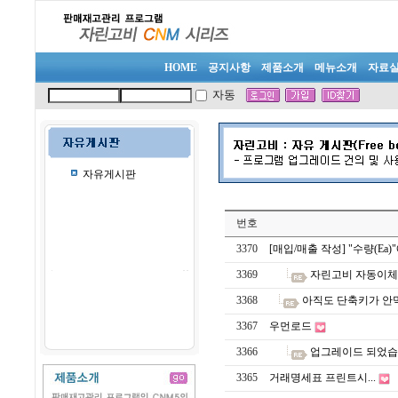
HOME
공지사항
제품소개
메뉴소개
자료
자동
자유게시판
번호
3370
[매입/매출 작성] "수량(E
3369
자린고비 자동이체
3368
아직도 단축키가 안
3367
우먼로드
3366
업그레이드 되었습니
3365
거래명세표 프린트시...