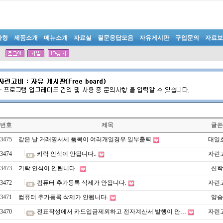
사항
제품소개
메뉴소개
자료실
질문응답모음
자유게시판
구입문의
자료보
번호
제목
글쓴
3475
같은 날 거래명서세 품목이 여러개일경우 일부출력
대일
3474
키락 인식이 안됩니다..
자린
3473
키락 인식이 안됩니다..
신학
3472
컴퓨터 추가등록 삭제가 안됩니다.
자린
3471
컴퓨터 추가등록 삭제가 안됩니다.
양승
3470
전표작성에서 카드입금제외하고 전자계산서 발행이 안…
자린