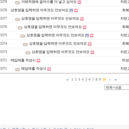
3379
거래처명에 글자수를 더 넣고 싶어요
자린
3378
상호명을 입력하면 아무것도 안보여요
최혜
3377
상호명을 입력하면 아무것도 안보여요
자린
3376
상호명을 입력하면 아무것도 안보여요
최혜
3375
상호명을 입력하면 아무것도 안보여요
자린
3374
상호명을 입력하면 아무것도 안보여요
최혜
3373
상호명을 입력하면 아무것도 안보여요
자린
3372
매입매출 작성시
허성
3371
매입매출 작성시
자린
1
2
3
4
5
6
7
8
9
10