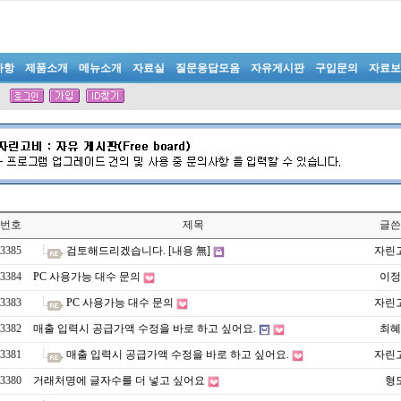
사항
제품소개
메뉴소개
자료실
질문응답모음
자유게시판
구입문의
자료보
번호
제목
글쓴
3385
검토해드리겠습니다. [내용 無]
자린
3384
PC 사용가능 대수 문의
이정
3383
PC 사용가능 대수 문의
자린
3382
매출 입력시 공급가액 수정을 바로 하고 싶어요.
최혜
3381
매출 입력시 공급가액 수정을 바로 하고 싶어요.
자린
3380
거래처명에 글자수를 더 넣고 싶어요
형