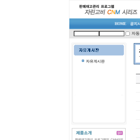
HOME
공지
자동
자유게시판