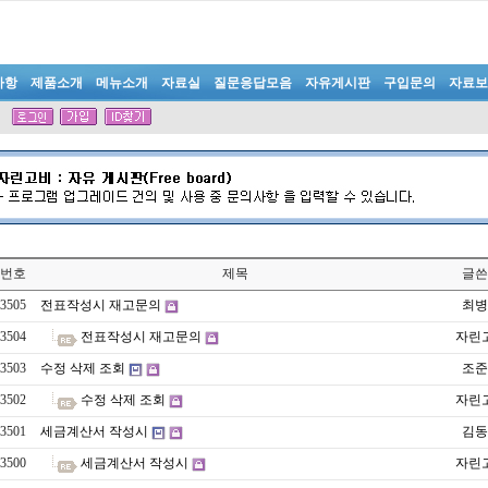
사항
제품소개
메뉴소개
자료실
질문응답모음
자유게시판
구입문의
자료보
번호
제목
글쓴
3505
전표작성시 재고문의
최병
3504
전표작성시 재고문의
자린
3503
수정 삭제 조회
조준
3502
수정 삭제 조회
자린
3501
세금계산서 작성시
김동
3500
세금계산서 작성시
자린